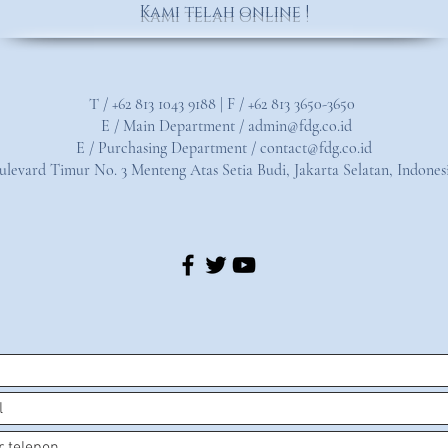
Kami telah online !
Т /
+62 813 1043 9188
| F / +62 813 3650-3650
E / Main
Department /
admin@fdg.co.id
E / Purchasing Department /
contact@fdg.co.id
oulevard Timur No. 3 Menteng Atas Setia Budi,
Jakarta Selatan, Indones