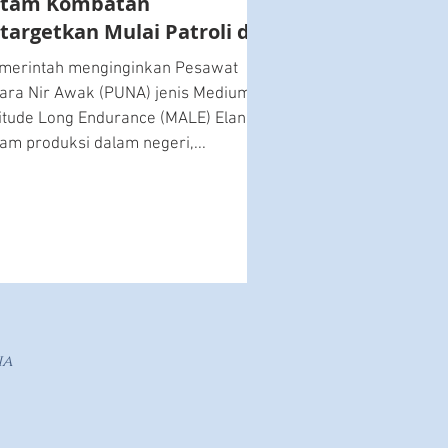
itam Kombatan
targetkan Mulai Patroli di
atuna Pada 2021
merintah menginginkan Pesawat
ara Nir Awak (PUNA) jenis Medium
titude Long Endurance (MALE) Elang
tam produksi dalam negeri,...
ia