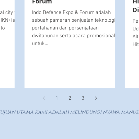
Forum
H
Di
l city to
Indo Defence Expo & Forum adalah
N
IKN) is a
sebuah pameran penjualan teknologi
Pe
 to
pertahanan dan persenjataan
Ud
dwitahunan serta acara promosional
Al
untuk...
Hi
1
2
3
ujuan utama kami adalah melindungi nyawa manus