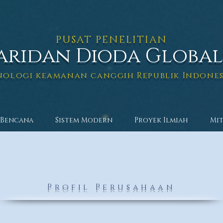
PUSAT PENELITIAN
aridan Dioda Global
nologi keamanan canggih Republik Indones
Bencana
Sistem Modern
Proyek Ilmiah
Mi
Profil Perusahaan