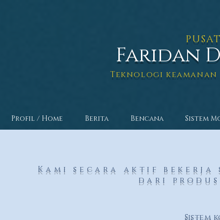
PUSAT
Faridan 
Teknologi keamanan 
Profil / Home
Berita
Bencana
Sistem M
Kami secara aktif bekerj
dari produs
Sistem 