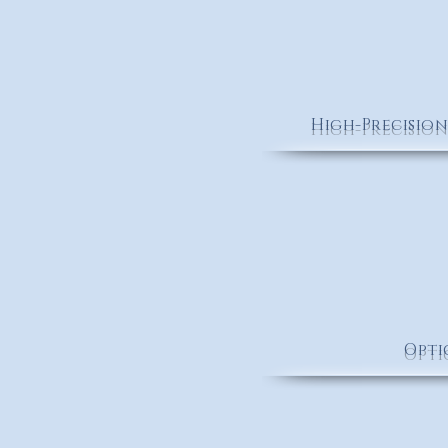
High-Precisio
MITUTOYO
Opti
VICON