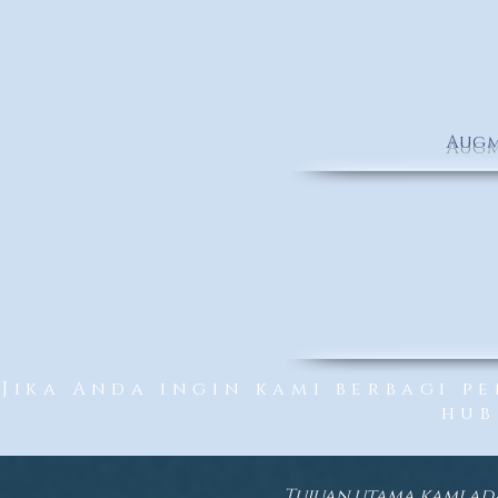
Augm
NREAL
Jika Anda ingin kami berbagi p
hub
Tujuan utama kami ad