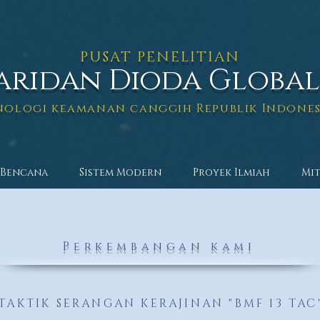
PUSAT PENELITIAN
aridan Dioda Global
nologi keamanan canggih Republik Indones
Bencana
Sistem Modern
Proyek Ilmiah
Mi
Perkembangan kami
TAKTIK SERANGAN KERAJINAN "BMF 13 TAC