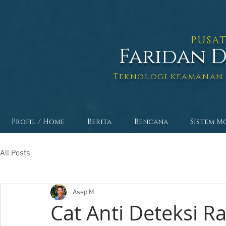
PUSAT
Faridan 
Teknologi keamanan 
Profil / Home
Berita
Bencana
Sistem M
All Posts
Asep M.
Cat Anti Deteksi R