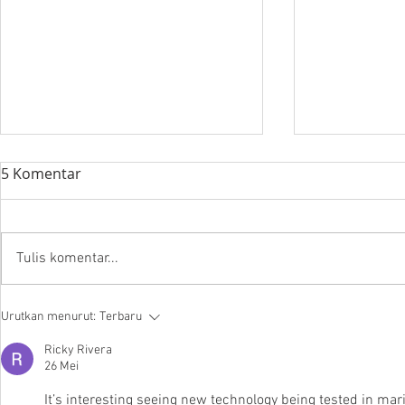
5 Komentar
Tulis komentar...
New Capital City of
INDODEFEN
Urutkan menurut:
Terbaru
Nusantara
Forum
Ricky Rivera
26 Mei
It’s interesting seeing new technology being tested in mar